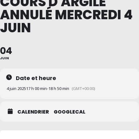
COURS D'ARGILE
ANNULÉ MERCREDI 4
JUIN
04
JUIN
Date et heure
4 juin 2025
17 h 00 min
-
18 h 50 min
(GMT+00:00)
CALENDRIER
GOOGLECAL