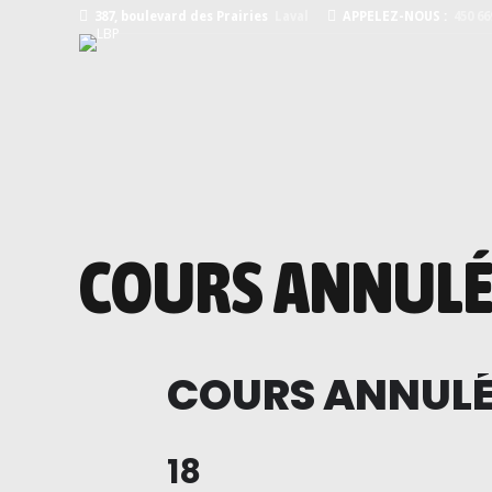
387, boulevard des Prairies
Laval
APPELEZ-NOUS :
450 66
COURS ANNULÉS
COURS ANNULÉS
18