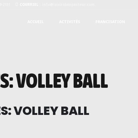
9-2151
COURRIEL :
info@loisirsbonpasteur.com
ACCUEIL
ACTIVITÉS
FRANCISATION
: VOLLEY BALL
: VOLLEY BALL