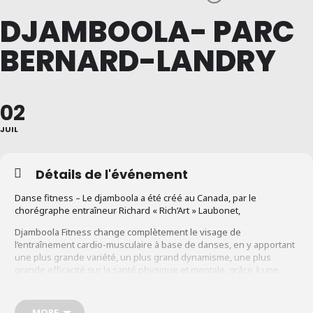
DJAMBOOLA- PARC
BERNARD-LANDRY
02
JUIL
Détails de l'événement
Danse fitness – Le djamboola a été créé au Canada, par le
chorégraphe entraîneur Richard « Rich’Art » Laubonet,
Djamboola Fitness change complètement le visage de
l’entraînement cardio-musculaire à base de danses, en y apportant
une plus grande variété, un plus grand dynamisme, une plus
grande efficacité sur la santé physique et mentale, grâce à une
touche beaucoup plus festive, beaucoup plus divertissante,
beaucoup plus « enjaillante ».
MORE