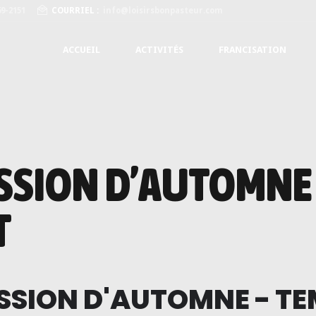
69-2151
COURRIEL :
info@loisirsbonpasteur.com
ACCUEIL
ACTIVITÉS
FRANCISATION
ESSION D’AUTOMNE
T
ESSION D'AUTOMNE - T