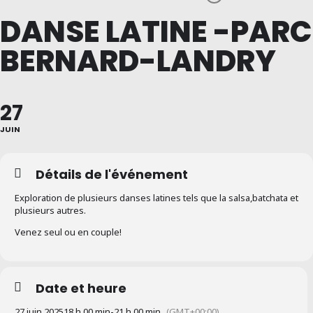
DANSE LATINE -PARC
BERNARD-LANDRY
27
JUIN
Détails de l'événement
Exploration de plusieurs danses latines tels que la salsa,batchata et
plusieurs autres.
Venez seul ou en couple!
Date et heure
27 juin 2025
18 h 00 min
-
21 h 00 min
(GMT+00:00)