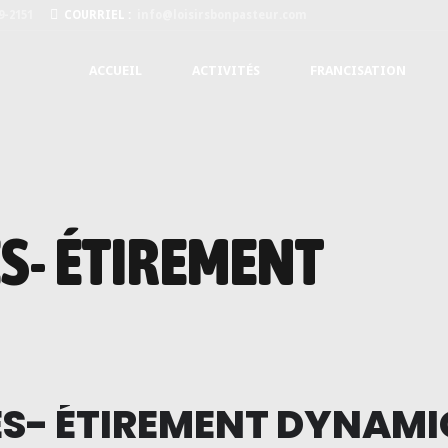
9-2151
COURRIEL :
info@loisirsbonpasteur.com
ACCUEIL
ACTIVITÉS
FRANCISATION
S- ÉTIREMENT
S- ÉTIREMENT DYNAMI