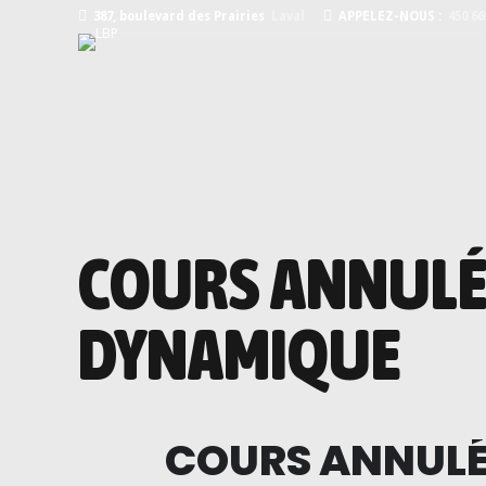
387, boulevard des Prairies
Laval
APPELEZ-NOUS :
450 66
COURS ANNULÉ
DYNAMIQUE
COURS ANNULÉ