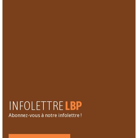
Fondés à Laval en 1951, le service des Loisirs Bon-
Pasteur est un organisme à but non lucratif, qui
contribue depuis, à la qualité de vie des citoyens de
sa communauté et des environs par une offre
d'activités sociales, sportives et culturelles. Il
contribue également à l'intégration des nouveaux
arrivants.
INFOLETTRE
LBP
Abonnez-vous à notre infolettre !