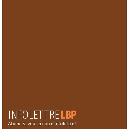
Fondés à Laval en 1951, le service des Loisirs Bon-
Pasteur est un organisme à but non lucratif, qui
contribue depuis, à la qualité de vie des citoyens de
sa communauté et des environs par une offre
d'activités sociales, sportives et culturelles. Il
contribue également à l'intégration des nouveaux
arrivants.
INFOLETTRE
LBP
Abonnez-vous à notre infolettre !